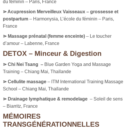
du féminin – Paris, France
⋗
Acupression Merveilleux Vaisseaux – grossesse et
postpartum
–
Harmonysia, L’école du féminin – Paris,
France
⋗ M
assage
prénatal (femme enceinte)
–
Le toucher
d’amour – Labenne, France
DETOX – Minceur & Digestion
⋗ Chi Nei Tsang –
Blue Garden Yoga and Massage
Training – Chiang Mai, Thaïlande
⋗ Cellulite massage
– ITM International Training Massage
School – Chiang Mai, Thaïlande
⋗ Drainage lymphatique & remodelage
– Soleil de sens
– Biarritz, France
MÉMOIRES
TRANSGÉNÉRATIONNELLES