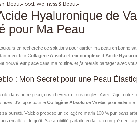
sh
Beautyfood
Wellness & Beauty
Acide Hyaluronique de Val
é pour Ma Peau
 toujours en recherche de solutions pour garder ma peau en bonne san
notamment leur
Collagène Absolu
et leur
complexe d’Acide Hyalur
 trouvé leur place dans ma routine, et j’aimerais partager avec vous
bio : Mon Secret pour une Peau Élastiq
ente dans notre peau, nos cheveux et nos ongles. Avec l’âge, notre p
s rides. J’ai opté pour le
Collagène Absolu
de Valebio pour aider ma 
st sa
pureté
. Valebio propose un collagène marin 100 % pur, sans arôm
ans en altérer le goût. Sa solubilité parfaite en fait un complément a