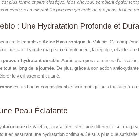
au est plus ferme et plus élastique. Mes cheveux semblent également p
 promesse en améliorant l’apparence générale de ma peau, tout en r
ebio : Une Hydratation Profonde et Dur
a peau est le complexe
Acide Hyaluronique
de Valebio. Ce complémen
duo puissant hydrate ma peau en profondeur, la repulpe, et aide à réd
on
pouvoir hydratant durable
. Après quelques semaines d’utilisation
le tout au long de la journée. De plus, grâce à son action antioxydan
lérer le vieillissement cutané.
France
est un bonus non négligeable pour moi, qui suis toujours à la 
une Peau Éclatante
yaluronique
de Valebio, j’ai vraiment senti une différence sur ma pe
tout en assurant une hydratation optimale. Je suis plus que satisfaite