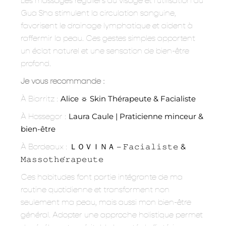
Les massages réguliers du visage et l’utilisation du
Gua Sha stimulent la circulation sanguine,
favorisent le drainage lymphatique et aident à
raffermir la peau. Ces gestes simples apportent
un éclat naturel et une sensation de bien-être
profond.
Je vous recommande :
À Biarritz :
Alice ☼ Skin Thérapeute & Facialiste
À Hossegor :
Laura Caule | Praticienne minceur &
bien-être
À Bordeaux :
ＬＯＶＩＮＡ – 𝙵𝚊𝚌𝚒𝚊𝚕𝚒𝚜𝚝𝚎 &
𝙼𝚊𝚜𝚜𝚘𝚝𝚑𝚎́𝚛𝚊𝚙𝚎𝚞𝚝𝚎
Ces habitudes font partie intégrante de ma
routine quotidienne et transforment non
seulement ma peau, mais aussi mon bien-être
général. Adopter une approche holistique permet