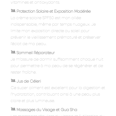
vitamines et antioxydants.
𓆙 Protection Solaire et Exposition Modérée
La crème solaire SPF50 est mon alliée
indispensable, même par temps nuageux. Je
limite mon exposition directe au soleil pour
prévenir le vieillissement prématuré et préserver
l’éclat de ma peau.
𓆙 Sommeil Réparateur
Je m’assure de dormir suffisamment chaque nuit
pour permettre à ma peau de se régénérer et de
rester fraîche.
𓆙 Jus de Céleri
Ce super aliment est excellent pour la digestion et
l’hydratation, contribuant ainsi à une peau plus
claire et plus lumineuse.
𓆙 Massages du Visage et Gua Sha