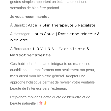
gestes simples apportent un éclat naturel et une
sensation de bien-être profond.
Je vous recommande :
Alice ☼ Skin Thérapeute & Facialiste
À Biarritz :
Laura Caule | Praticienne minceur &
À Hossegor :
bien-être
ＬＯＶＩＮＡ – 𝙵𝚊𝚌𝚒𝚊𝚕𝚒𝚜𝚝𝚎 &
À Bordeaux :
𝙼𝚊𝚜𝚜𝚘𝚝𝚑𝚎́𝚛𝚊𝚙𝚎𝚞𝚝𝚎
Ces habitudes font partie intégrante de ma routine
quotidienne et transforment non seulement ma peau,
mais aussi mon bien-être général. Adopter une
approche holistique permet de révéler votre véritable
beauté de l’intérieur vers l’extérieur.
Rejoignez-moi dans cette quête de bien-être et de
beauté naturelle !