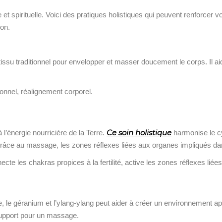
et spirituelle. Voici des pratiques holistiques qui peuvent renforce
ion.
issu traditionnel pour envelopper et masser doucement le corps. Il aide
onnel, réalignement corporel.
Ce soin holistique
’énergie nourricière de la Terre.
harmonise le cy
. Grâce au massage, les zones réflexes liées aux organes impliqués dans
te les chakras propices à la fertilité, active les zones réflexes liées
, le géranium et l’ylang-ylang peut aider à créer un environnement apa
support pour un massage.