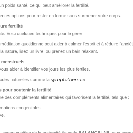
poids santé, ce qui peut améliorer la fertilité.
lentes options pour rester en forme sans surmener votre corps.
re fertilité
lité. Voici quelques techniques pour le gérer :
éditation quotidienne peut aider à calmer l’esprit et à réduire l’anxiét
 nature, lisez un livre, ou prenez un bain relaxant.
s menstruels
s aider à identifier vos jours les plus fertiles.
symptothermie
thodes naturelles comme la
our soutenir la fertilité
e des compléments alimentaires qui favorisent la fertilité, tels que :
rmations congénitales.
ve.
, expert nutrition de la maternité (le code
BALANCELAB
vous permet