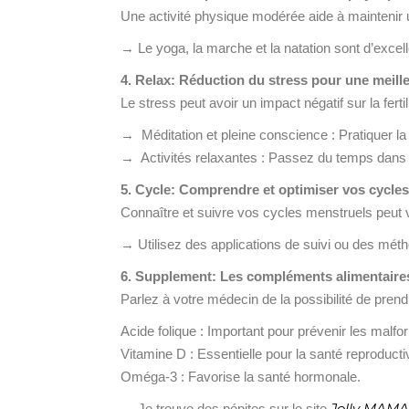
Une activité physique modérée aide à maintenir un 
→ Le yoga, la marche et la natation sont d’excel
4. Relax: Réduction du stress pour une meilleu
Le stress peut avoir un impact négatif sur la ferti
→ Méditation et pleine conscience : Pratiquer la m
→ Activités relaxantes : Passez du temps dans la
5. Cycle: Comprendre et optimiser vos cycle
Connaître et suivre vos cycles menstruels peut vou
→ Utilisez des applications de suivi ou des mé
6. Supplement: Les compléments alimentaires p
Parlez à votre médecin de la possibilité de prendr
Acide folique : Important pour prévenir les malfo
Vitamine D : Essentielle pour la santé reproducti
Oméga-3 : Favorise la santé hormonale.
Jolly MAMA
→ Je trouve des pépites sur le site