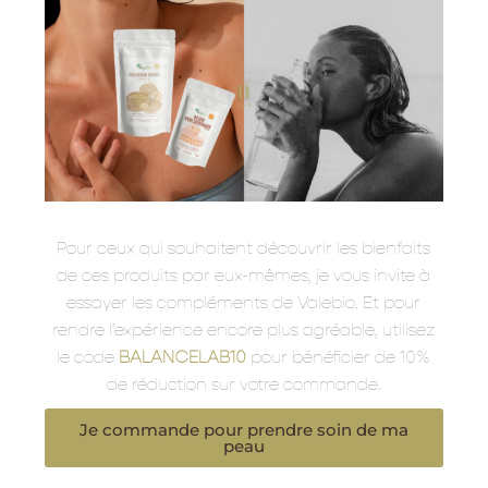
Pour ceux qui souhaitent découvrir les bienfaits
de ces produits par eux-mêmes, je vous invite à
essayer les compléments de Valebio. Et pour
rendre l’expérience encore plus agréable, utilisez
le code
BALANCELAB10
pour bénéficier de 10%
de réduction sur votre commande.
Je commande pour prendre soin de ma
peau