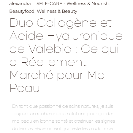
alexandra
SELF-CARE - Wellness & Nourish
Beautyfood
Wellness & Beauty
Duo Collagène et
Acide Hyaluronique
de Valebio : Ce qui
a Réellement
Marché pour Ma
Peau
En tant que passionné de soins naturels, je suis
toujours en recherche de solutions pour garder
ma peau en bonne santé et atténuer les signes
du temps. Récemment, j’ai testé les produits de