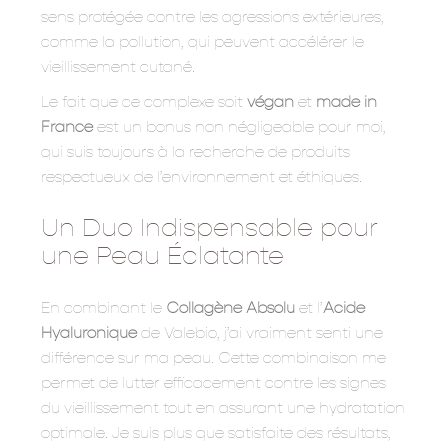
sens protégée contre les agressions extérieures,
comme la pollution, qui peuvent accélérer le
vieillissement cutané.
Le fait que ce complexe soit
végan
et
made in
France
est un bonus non négligeable pour moi,
qui suis toujours à la recherche de produits
respectueux de l’environnement et éthiques.
Un Duo Indispensable pour
une Peau Éclatante
En combinant le
Collagène Absolu
et l’
Acide
Hyaluronique
de Valebio, j’ai vraiment senti une
différence sur ma peau. Cette combinaison me
permet de lutter efficacement contre les signes
du vieillissement tout en assurant une hydratation
optimale. Je suis plus que satisfaite des résultats,