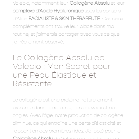
Valebio, notamment leur
Collagène Absolu
et leur
complexe d’Acide Hyaluronique
sous les conseils
d’Alice
FACIALISTE & SKIN THÉRAPEUTE
. Ces deux
compléments ont trouvé leur place dans ma
routine, et j’aimerais partager avec vous ce que
j’ai réellement observé.
Le Collagène Absolu de
Valebio : Mon Secret pour
une Peau Élastique et
Résistante
Le collagène est une protéine naturellement
présente dans notre peau, nos cheveux et nos
ongles. Avec l’âge, notre production de collagène
diminue, ce qui entraîne une perte d’élasticité et
l’apparition des premières rides. J’ai opté pour le
Collagène Absolu
de Valebio pour aider ma peau