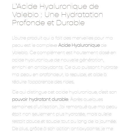
L’Acide Hyaluronique de
Valebio : Une Hydratation
Profonde et Durable
L’autre produit qui a fait des merveilles pour ma
peau est le complexe
Acide Hyaluronique
de
Valebio. Ce complément est hautement dosé en
acide hyaluronique de nouvelle génération,
enrichi en antioxydants. Ce duo puissant hydrate
ma peau en profondeur, la repulpe, et aide à
réduire l’apparence des rides.
Ce qui distingue cet acide hyaluronique, c’est son
pouvoir hydratant durable
. Après quelques
semaines d’utilisation, j’ai remarqué que ma peau
était non seulement plus hydratée, mais qu’elle
restait douce et souple tout au long de la journée.
De plus, grâce à son action antioxydante, je me