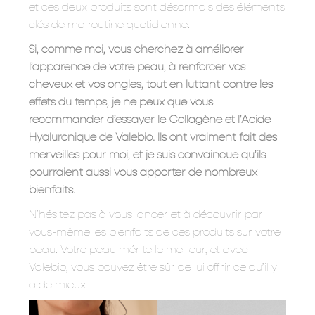
et ces deux produits sont désormais des éléments
clés de ma routine quotidienne.
Si, comme moi, vous cherchez à améliorer
l’apparence de votre peau, à renforcer vos
cheveux et vos ongles, tout en luttant contre les
effets du temps, je ne peux que vous
recommander d’essayer le Collagène et l’Acide
Hyaluronique de Valebio. Ils ont vraiment fait des
merveilles pour moi, et je suis convaincue qu’ils
pourraient aussi vous apporter de nombreux
bienfaits.
N’hésitez pas à vous lancer et à découvrir par
vous-même les bienfaits de ces produits sur votre
peau. Votre peau mérite le meilleur, et avec
Valebio, vous pouvez être sûr de lui offrir ce qu’il y
a de mieux.