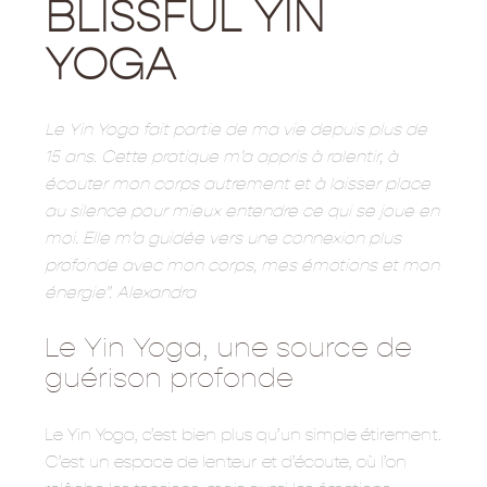
BLISSFUL YIN
YOGA
Le Yin Yoga fait partie de ma vie depuis plus de
15 ans. Cette pratique m’a appris à ralentir, à
écouter mon corps autrement et à laisser place
au silence pour mieux entendre ce qui se joue en
moi. Elle m’a guidée vers une connexion plus
profonde avec mon corps, mes émotions et mon
énergie”. Alexandra
Le Yin Yoga, une source de
guérison profonde
Le Yin Yoga, c’est bien plus qu’un simple étirement.
C’est un espace de lenteur et d’écoute, où l’on