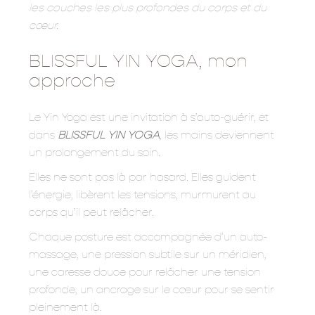
les couches les plus profondes du corps et du
cœur.
BLISSFUL YIN YOGA, mon
approche
Le Yin Yoga est une invitation à s’auto-guérir, et
dans
BLISSFUL YIN YOGA
, les mains deviennent
un prolongement du soin.
Elles ne sont pas là par hasard. Elles guident
l’énergie, libèrent les tensions, murmurent au
corps qu’il peut relâcher.
Chaque posture est accompagnée d’un auto-
massage, une pression subtile sur un méridien,
une caresse douce pour relâcher une tension
profonde, un ancrage sur le cœur pour se sentir
pleinement là.