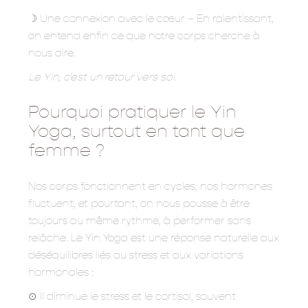
☽ Une connexion avec le cœur – En ralentissant,
on entend enfin ce que notre corps cherche à
nous dire.
Le Yin, c’est un retour vers soi.
Pourquoi pratiquer le Yin
Yoga, surtout en tant que
femme ?
Nos corps fonctionnent en cycles, nos hormones
fluctuent, et pourtant, on nous pousse à être
toujours au même rythme, à performer sans
relâche. Le Yin Yoga est une réponse naturelle aux
déséquilibres liés au stress et aux variations
hormonales :
⊙ Il diminue le stress et le cortisol, souvent